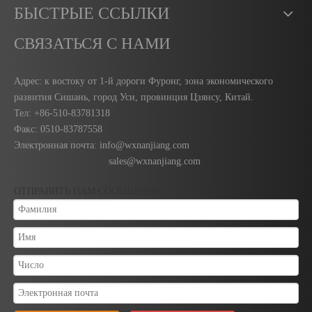
БЫСТРЫЕ ССЫЛКИ
СВЯЗАТЬСЯ С НАМИ
Адрес: к востоку от 1-й дороги Фуронг, зона экономического
развития Сишань, город Уси, провинция Цзянсу, Китай.
Тел: +86-510-83781318
Факс:
0510-83787558
Электронная почта:
info@wxnanjiang.com
sales@wxnanjiang.com
ОТПРАВИТЬ НАМ СООБЩЕНИЕ